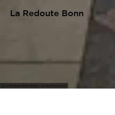
La Redoute Bonn
La Redoute Bonn GmbH, De Beethovenzaal
Bonn - Bad Godesberg