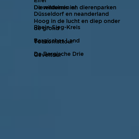
Eifel
De wildernis in!
Dierentuinen en dierenparken
Düsseldorf en neanderland
Hoog in de lucht en diep onder
Rhein-Sieg-Kreis
de grond
Bergisches Land
Toekomsttour
De Bergische Drie
Geveltour