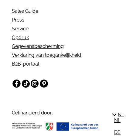
stuwmeren van Europa!
Sales Guide
Press
Service
Opdruk
Gegevensbescherming
Verklaring van toegankelijkheid
B2B-portaal
Facebook
TikTok
Instagram
Pinterest
Gefinancierd door:
NL
NL
DE