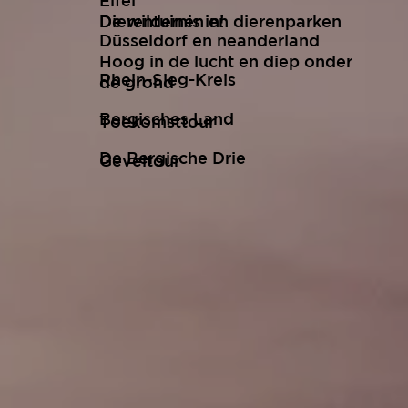
Eifel
De wildernis in!
Dierentuinen en dierenparken
Düsseldorf en neanderland
Hoog in de lucht en diep onder
Rhein-Sieg-Kreis
de grond
Bergisches Land
Toekomsttour
De Bergische Drie
Geveltour