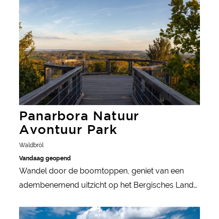
Panarbora Natuur
Avontuur Park
Waldbröl
Vandaag geopend
Wandel door de boomtoppen, geniet van een
adembenemend uitzicht op het Bergisches Land
en leer interessante feiten over de natuur en de
meer informatie
mensen in de regio - het natuurbelevenispark