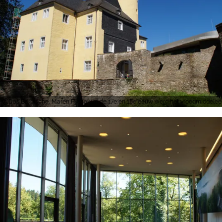
Das Bergische, Maren Pussak, In de 17e en 18e eeuw werd het vroegmiddeleeu