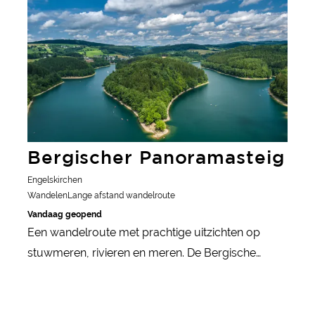
Panarbora met zijn boomtoppenwandeling is een
hoogtepunt voor natuurliefhebbers.
Bergischer Panoramasteig
Engelskirchen
Wandelen
Lange afstand wandelroute
Vandaag geopend
Een wandelroute met prachtige uitzichten op
stuwmeren, rivieren en meren. De Bergische
Panoramasteig loopt over 244 kilometer door het
natuurpark Bergisches Land. Ontdek de mooiste
waterlandschappen in de regio met de meeste