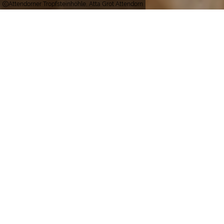
Attendorner Tropfsteinhöhle, Atta Grot Attendorn
Attendorn
Er werd een schat gevonden: zonder het te
beseffen hadden de arbeiders de ingang van de
legendarische Atta-grot blootgelegd, die zo voor
het eerst in miljoenen jaren door mensen werd
betreden. Net als de Hanzestad Attendorn, in
wiens gebied de grot ligt, werd dit stenen
koninkrijk later naar prinses Atta genoemd.
Vandaag kunnen bezoekers deze indrukwekkende
onderwereld over een afstand van 1,8 kilometer
verkennen en zich onderdompelen in een koele en