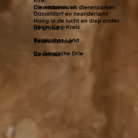
Eifel
De wildernis in!
Dierentuinen en dierenparken
Düsseldorf en neanderland
Hoog in de lucht en diep onder
Rhein-Sieg-Kreis
de grond
Bergisches Land
Toekomsttour
De Bergische Drie
Geveltour