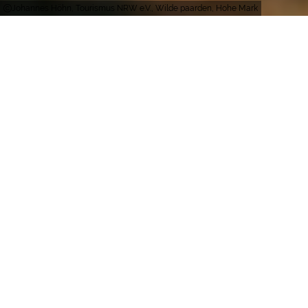
Johannes Höhn, Tourismus NRW e.V., Wilde paarden, Hohe Mark
Raesfeld
Oren gespitst en ogen open: Hier kan men horen,
zien en zich verbazen! Het hinnikt en knort, loeit en
maait, bromt en zoemt in het natuurpark Hohe
Mark. Het gebied in de driehoek tussen het
Münsterland, de Niederrhein en de Ruhr vormt
door de afwisseling van weiden, graslanden en
beboste heuvels verschillende leefgebieden – en
is zo een thuis voor allerlei soorten dieren.
De sterren onder de viervoetige bewoners vindt
men in het Münsterland: ongeveer 400 wilde