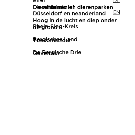
DE
Eifel
De wildernis in!
Dierentuinen en dierenparken
EN
Düsseldorf en neanderland
Hoog in de lucht en diep onder
Rhein-Sieg-Kreis
de grond
Bergisches Land
Toekomsttour
De Bergische Drie
Geveltour