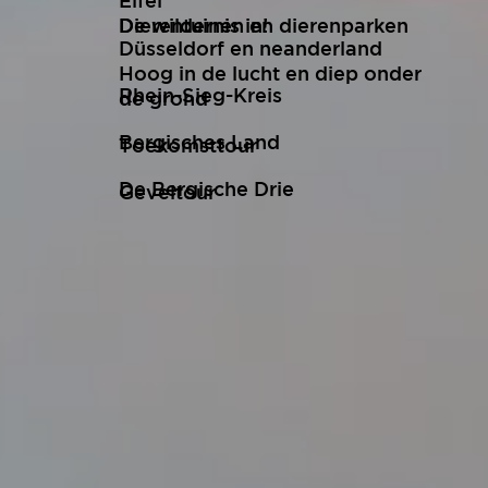
Eifel
De wildernis in!
Dierentuinen en dierenparken
Düsseldorf en neanderland
Hoog in de lucht en diep onder
Rhein-Sieg-Kreis
de grond
Bergisches Land
Toekomsttour
De Bergische Drie
Geveltour