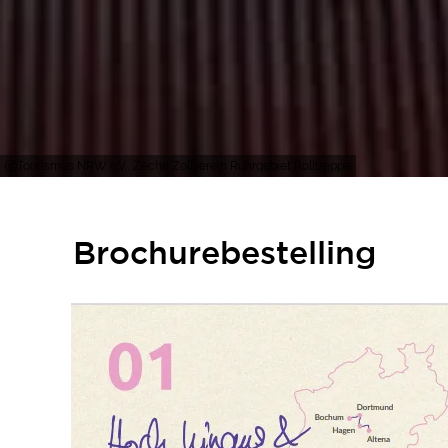
Tourismus NRW e.V., Zeche Zollverein Ruhrgebiet Rolltreppe
Brochurebestelling