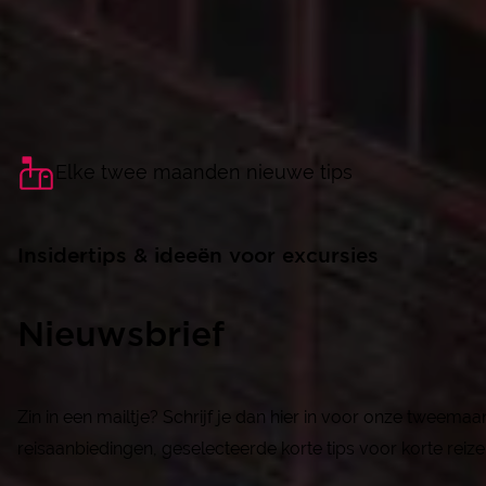
Elke twee maanden nieuwe tips
Insidertips & ideeën voor excursies
Nieuwsbrief
Zin in een mailtje? Schrijf je dan hier in voor onze tweema
reisaanbiedingen, geselecteerde korte tips voor korte reize