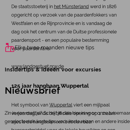
De staatsstoeterij in
het Münsterland
werd in 1826
opgericht op verzoek van de paardenfokkers van
Westfalen en de Rijnprovincie en is vandaag de
dag ook het centrum van de Duitse professionele
paardensport - en een populaire bestemming
Elke twee maanden nieuwe tips
voor paardenfans.
www.landgestuet.nrw.de
Insidertips & ideeën voor excursies
125 jaar hangbaan Wuppertal
Nieuwsbrief
Het symbool van
Wuppertal
viert een mijlpaal
Zin in een mailtje? Schrijf je dan hier in voor onze tweema
verjaardag: sinds de officiële opening op 1 maart
geselecteerde korte tips voor korte reizen en andere inside
1901 is de hangbaan een betrouwbaar