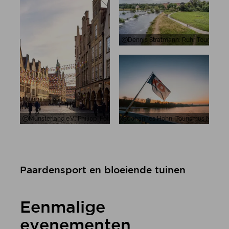
Dennis Stratmann, Ruhr Tourismus
Münsterland e.V., Philipp_Fölting, Münster Prinzipalmarkt CC-BY-SA
Johannes Höhn, Tourismus NRW e.V.,
Paardensport en bloeiende tuinen
Eenmalige
evenementen