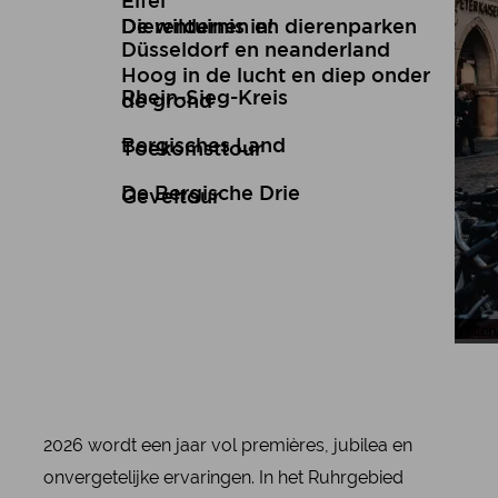
Eifel
De wildernis in!
Dierentuinen en dierenparken
Düsseldorf en neanderland
Hoog in de lucht en diep onder
Rhein-Sieg-Kreis
de grond
Bergisches Land
Toekomsttour
De Bergische Drie
Geveltour
Len
Joh
2026 wordt een jaar vol premières, jubilea en
onvergetelijke ervaringen. In het Ruhrgebied