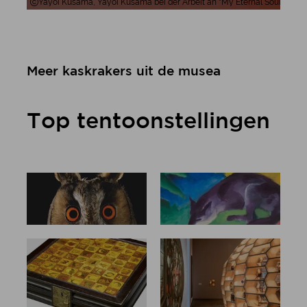
Yayoi Kusama, Yayoi Kusama bei der Arbeit an "My Eternal Soul" (2009-
Meer kaskrakers uit de musea
Top tentoonstellingen
Mythe van
Franz Marc
het bos
De kracht
Top-
van regels
Tentoonste
llingen