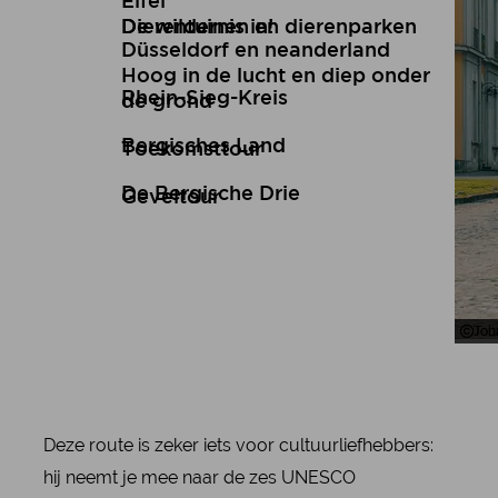
Eifel
De wildernis in!
Dierentuinen en dierenparken
Düsseldorf en neanderland
Hoog in de lucht en diep onder
Rhein-Sieg-Kreis
de grond
Bergisches Land
Toekomsttour
De Bergische Drie
Geveltour
Tou
Joh
Deze route is zeker iets voor cultuurliefhebbers:
hij neemt je mee naar de zes UNESCO