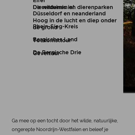
Eifel
De wildernis in!
Dierentuinen en dierenparken
Düsseldorf en neanderland
Hoog in de lucht en diep onder
Rhein-Sieg-Kreis
de grond
Bergisches Land
Toekomsttour
De Bergische Drie
Geveltour
Nat
Tou
Ga mee op een tocht door het wilde, natuurlijke,
ongerepte Noordrijn-Westfalen en beleef je