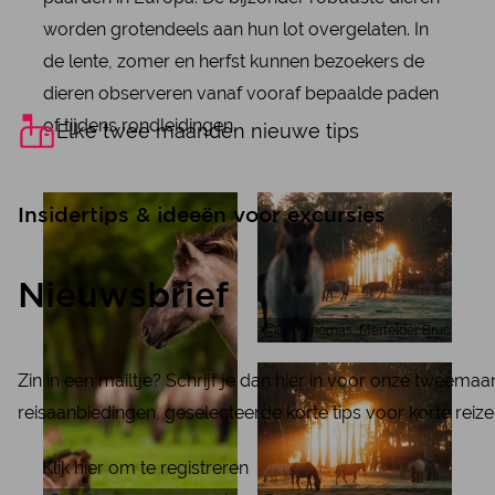
worden grotendeels aan hun lot overgelaten. In
de lente, zomer en herfst kunnen bezoekers de
dieren observeren vanaf vooraf bepaalde paden
of tijdens rondleidingen.
Elke twee maanden nieuwe tips
Insidertips & ideeën voor excursies
Nieuwsbrief
Leo Thomas, Merfelder Bruch Wild
Zin in een mailtje? Schrijf je dan hier in voor onze tweema
reisaanbiedingen, geselecteerde korte tips voor korte reize
Klik hier om te registreren