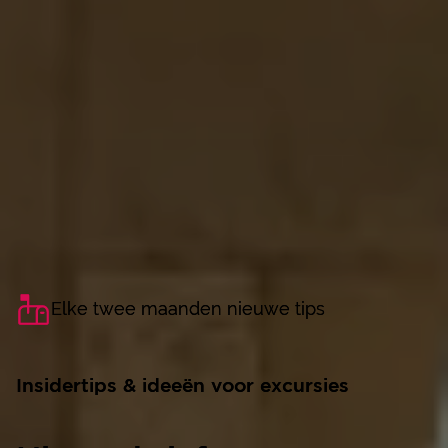
Elke twee maanden nieuwe tips
Elke twee maanden nieuwe tips
Insidertips & ideeën voor excursies
Insidertips & ideeën voor excursies