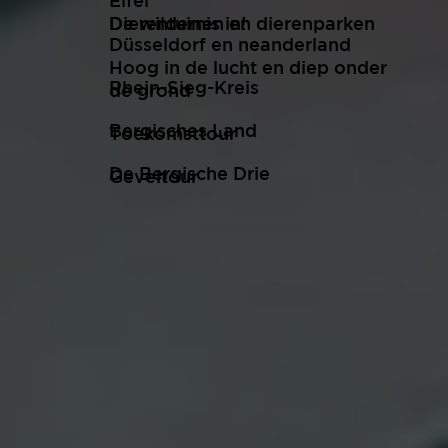
Eifel
De wildernis in!
Dierentuinen en dierenparken
Düsseldorf en neanderland
Hoog in de lucht en diep onder
Rhein-Sieg-Kreis
de grond
Bergisches Land
Toekomsttour
De Bergische Drie
Geveltour