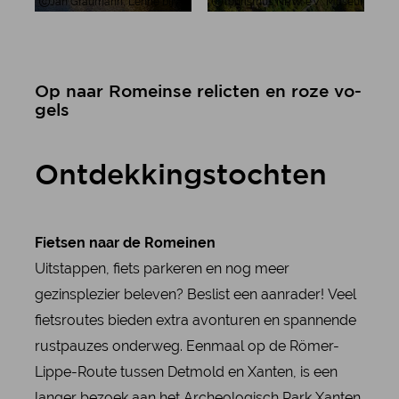
Jan Graumann, Lenne bij Altena, Sauerland
Tourismus NRW e.V., Museum Burg A
Op naar Ro­mein­se re­lic­ten en ro­ze vo­
gels
Ont­dek­kings­toch­ten
Fietsen naar de Romeinen
Uitstappen, fiets parkeren en nog meer
gezinsplezier beleven? Beslist een aanrader! Veel
fietsroutes bieden extra avonturen en spannende
rustpauzes onderweg. Eenmaal op de Römer-
Lippe-Route tussen Detmold en Xanten, is een
langer bezoek aan het Archeologisch Park Xanten