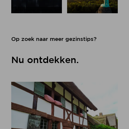
Max Fischer @iamarux, Tourismus NRW e.V., Flamingo's in het Zwillbr
Tourismus NRW e.V., Uitzicht op h
Op zoek naar meer gezinstips?
Nu ontdekken.