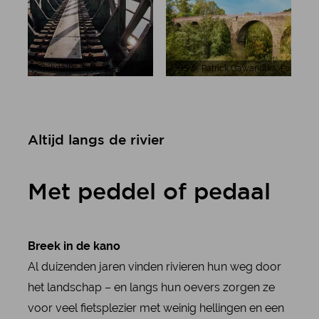
RuhrtalRadweg, Dennis Stratmann, Ruhrtal-fietsroute in Bochum, bru
BSW, Patrick Gawandtka, Panoramis
Al­tijd langs de ri­vier
Met ped­del of pe­daal
Breek in de kano
Al duizenden jaren vinden rivieren hun weg door
het landschap – en langs hun oevers zorgen ze
voor veel fietsplezier met weinig hellingen en een