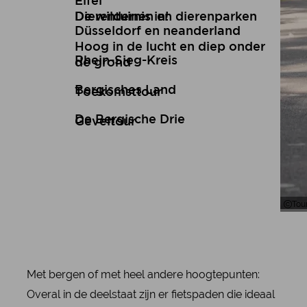
Eifel
De wildernis in!
Dierentuinen en dierenparken
Düsseldorf en neanderland
Hoog in de lucht en diep onder
Rhein-Sieg-Kreis
de grond
Bergisches Land
Toekomsttour
De Bergische Drie
Geveltour
Tou
Met bergen of met heel andere hoogtepunten:
Overal in de deelstaat zijn er fietspaden die ideaal