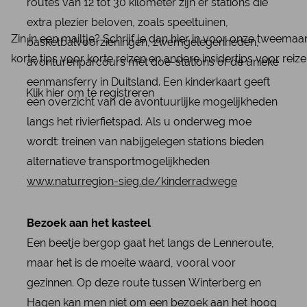
routes van 12 tot 30 kilometer zijn er stations die
extra plezier beloven, zoals speeltuinen,
Zin in een mailtje? Schrijf je dan hier in voor onze tweema
basketbalvoorzieningen, zwemgelegenheden,
korte tips voor korte reizen en andere insidertips voor reiz
avonturenparcours met doe-stations of de unieke
eenmansferry in Duitsland. Een kinderkaart geeft
Klik hier om te registreren
een overzicht van de avontuurlijke mogelijkheden
langs het rivierfietspad. Als u onderweg moe
wordt: treinen van nabijgelegen stations bieden
alternatieve transportmogelijkheden
www.naturregion-sieg.de/kinderradwege
Bezoek aan het kasteel
Een beetje bergop gaat het langs de Lenneroute,
maar het is de moeite waard, vooral voor
gezinnen. Op deze route tussen Winterberg en
Hagen kan men niet om een bezoek aan het hoog