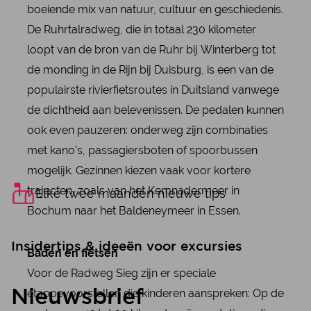
boeiende mix van natuur, cultuur en geschiedenis.
De Ruhrtalradweg, die in totaal 230 kilometer
loopt van de bron van de Ruhr bij Winterberg tot
de monding in de Rijn bij Duisburg, is een van de
populairste rivierfietsroutes in Duitsland vanwege
de dichtheid aan belevenissen. De pedalen kunnen
ook even pauzeren: onderweg zijn combinaties
met kano's, passagiersboten of spoorbussen
mogelijk. Gezinnen kiezen vaak voor kortere
trajecten, zoals van het Kemnadermeer in
Elke twee maanden nieuwe tips
Bochum naar het Baldeneymeer in Essen.
Insidertips & ideeën voor excursies
Baden en fietsen
Voor de Radweg Sieg zijn er speciale
etappevoorstellen die kinderen aanspreken: Op de
Nieuwsbrief