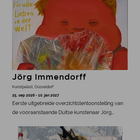
meer informatie
Museum.
Jörg Immendorff
Kunstpalast, Düsseldorf
25. sep 2026 - 10. jan 2027
Eerste uitgebreide overzichtstentoonstelling van
de vooraanstaande Duitse kunstenaar Jörg
Immendorff in het Kunstpalast Düsseldorf, met
meer informatie
onder meer nog niet eerder getoonde werken en
archiefmateriaal.