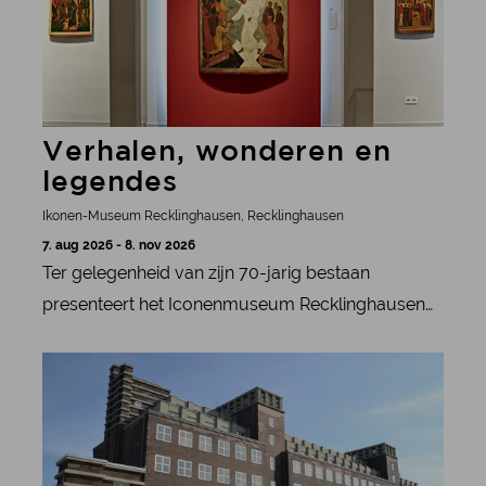
Verhalen, wonderen en
legendes
Ikonen-Museum Recklinghausen, Recklinghausen
7. aug 2026 - 8. nov 2026
Ter gelegenheid van zijn 70-jarig bestaan
presenteert het Iconenmuseum Recklinghausen
een unieke collectie Russische en Griekse iconen
meer informatie
uit de 17e tot en met de 19e eeuw.