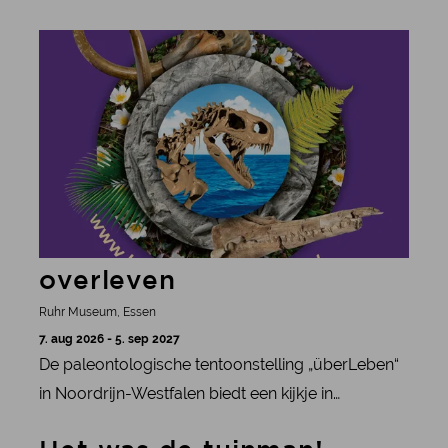
interactieve reis rond de wereld door kunst,
meer informatie
cultuur en duurzaam toerisme.
overleven
Ruhr Museum, Essen
7. aug 2026 - 5. sep 2027
De paleontologische tentoonstelling „überLeben“
in Noordrijn-Westfalen biedt een kijkje in
prehistorische werelden en laat zien hoe het leven
meer informatie