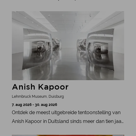
sieradengeschiedenis met 370
meer informatie
tentoonstellingsstukken zijn hier te bewonderen.
Anish Kapoor
Lehmbruck Museum, Duisburg
7. aug 2026 - 30. aug 2026
Ontdek de meest uitgebreide tentoonstelling van
Anish Kapoor in Duitsland sinds meer dan tien jaar
en belicht zijn levenswerk in het Lehmbruck