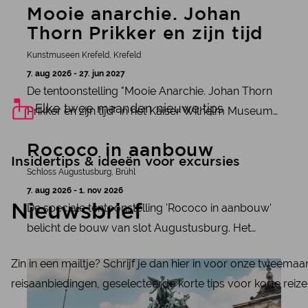
Mooie anarchie. Johan
Thorn Prikker en zijn tijd
Kunstmuseen Krefeld, Krefeld
7. aug 2026 - 27. jun 2027
De tentoonstelling "Mooie Anarchie. Johan Thorn
Elke twee maanden nieuwe tips
Prikker en zijn tijd" in het Kaiser Wilhelm Museum
eert de Nederlandse kunstenaar met een grote
meer informatie
Rococo in aanbouw
overzichtstentoonstelling.
Insidertips & ideeën voor excursies
Schloss Augustusburg, Brühl
7. aug 2026 - 1. nov 2026
De speciale tentoonstelling 'Rococo in aanbouw'
Nieuwsbrief
belicht de bouw van slot Augustusburg. Het
kasteel maakt deel uit van het UNESCO-
Zin in een mailtje? Schrijf je dan hier in voor onze tweema
meer informatie
werelderfgoed Brühlpaleizen.
reisaanbiedingen, geselecteerde korte tips voor korte reize