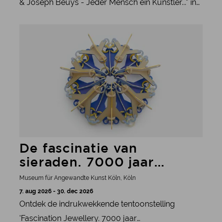
& Joseph Beuys - Jeder Mensch ein Künstler..." in
Museum Schloss Moyland belicht de tijd die de
meer informatie
kunstenaars samen doorbrachten op de
kunstacademie van Düsseldorf en hun politieke en
sociale betrokkenheid.
De fascinatie van
sieraden. 7000 jaar
sieradenkunst in het
Museum für Angewandte Kunst Köln, Köln
MAKK
7. aug 2026 - 30. dec 2026
Ontdek de indrukwekkende tentoonstelling
'Fascination Jewellery. 7000 jaar