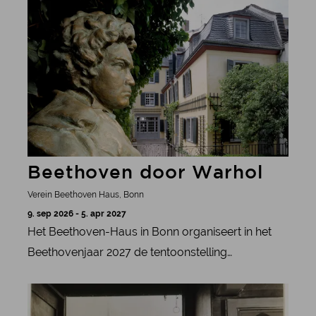
meer informatie
bescherming.
Beethoven door Warhol
Verein Beethoven Haus, Bonn
9. sep 2026 - 5. apr 2027
Het Beethoven-Haus in Bonn organiseert in het
Beethovenjaar 2027 de tentoonstelling
„Beethoven by Warhol“, waarin Andy Warhols
meer informatie
zeefdrukserie „Beethoven 1987“ en andere
kunstwerken met betrekking tot Beethoven