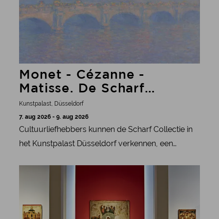
Monet - Cézanne -
Matisse. De Scharf
Collectie
Kunstpalast, Düsseldorf
7. aug 2026 - 9. aug 2026
Cultuurliefhebbers kunnen de Scharf Collectie in
het Kunstpalast Düsseldorf verkennen, een
indrukwekkende verzameling Franse en
meer informatie
internationale kunst van de 19e tot de 21e eeuw.