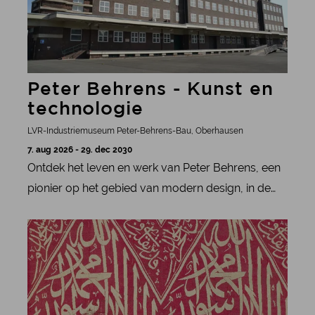
Peter Behrens - Kunst en
technologie
LVR-Industriemuseum Peter-Behrens-Bau, Oberhausen
7. aug 2026 - 29. dec 2030
Ontdek het leven en werk van Peter Behrens, een
pionier op het gebied van modern design, in de
permanente tentoonstelling in het LVR
meer informatie
Industriemuseum in Oberhausen.