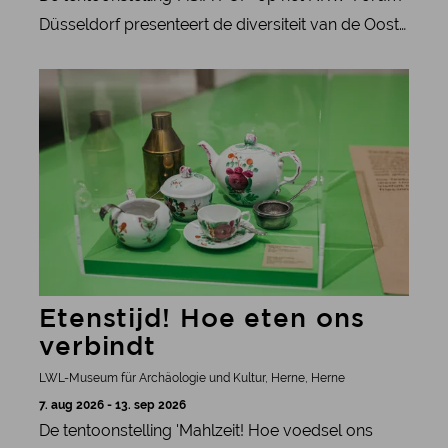
Düsseldorf presenteert de diversiteit van de Oost-
Aziatische popcultuur met meer dan 400
meer informatie
tentoonstellingsstukken vanaf 18 september 2026.
Etenstijd! Hoe eten ons
verbindt
LWL-Museum für Archäologie und Kultur, Herne, Herne
7. aug 2026 - 13. sep 2026
De tentoonstelling 'Mahlzeit! Hoe voedsel ons