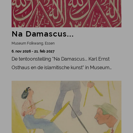
Na Damascus...
Museum Folkwang, Essen
6. nov 2026 - 21. feb 2027
De tentoonstelling "Na Damascus... Karl Ernst
Osthaus en de islamitische kunst" in Museum
Folkwang belicht de collectie islamitische kunst
meer informatie
van de oprichter van het museum en de invloed
ervan op design en architectuur.