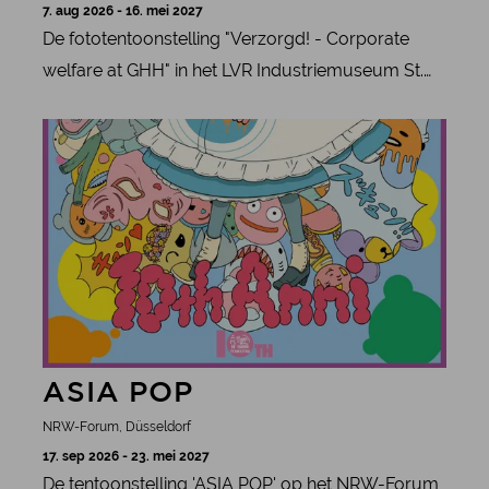
7. aug 2026 - 16. mei 2027
De fototentoonstelling "Verzorgd! - Corporate
welfare at GHH" in het LVR Industriemuseum St.
Antony-Hütte in Oberhausen belicht de sociale
meer informatie
verantwoordelijkheid in de industriële
geschiedenis van het Ruhrgebied.
ASIA POP
NRW-Forum, Düsseldorf
17. sep 2026 - 23. mei 2027
De tentoonstelling 'ASIA POP' op het NRW-Forum