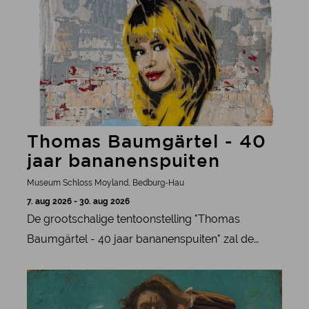
Thomas Baumgärtel - 40
jaar bananenspuiten
Museum Schloss Moyland, Bedburg-Hau
7. aug 2026 - 30. aug 2026
De grootschalige tentoonstelling "Thomas
Baumgärtel - 40 jaar bananenspuiten" zal de
Niederrhein in 2026 transformeren in een
meer informatie
wandelend kunstlandschap verspreid over 40
locaties.