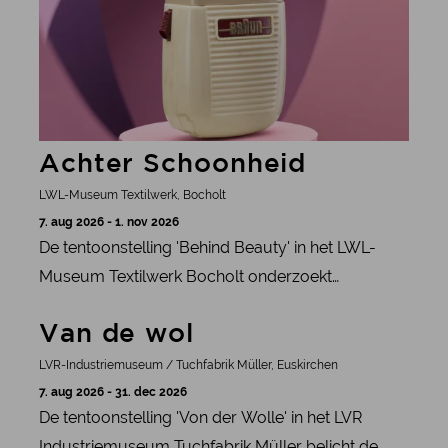
Achter Schoonheid
LWL-Museum Textilwerk, Bocholt
7. aug 2026 - 1. nov 2026
De tentoonstelling 'Behind Beauty' in het LWL-
Museum Textilwerk Bocholt onderzoekt
schoonheidsidealen, rolmodellen en de rol van
meer informatie
Van de wol
reclame in de schoonheidsindustrie.
LVR-Industriemuseum / Tuchfabrik Müller, Euskirchen
7. aug 2026 - 31. dec 2026
De tentoonstelling 'Von der Wolle' in het LVR
Industriemuseum Tuchfabrik Müller belicht de