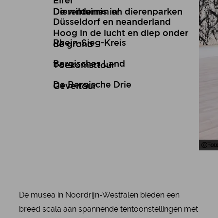
Eifel
De wildernis in!
Dierentuinen en dierenparken
Düsseldorf en neanderland
Hoog in de lucht en diep onder
Rhein-Sieg-Kreis
de grond
Bergisches Land
Toekomsttour
De Bergische Drie
Geveltour
Fot
Tou
De musea in Noordrijn-Westfalen bieden een
breed scala aan spannende tentoonstellingen met