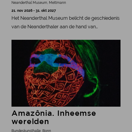
Neanderthal Museum, Mettmann
21. nov 2026 - 31. okt 2027
Het Neanderthal Museum belicht de geschiedenis
van de Neanderthaler aan de hand van
gedetailleerde PLAYMOBIL-diorama’s in de
meer informatie
speciale tentoonstelling „PLAYMOBIL – Tijdreis
Neanderthal“.
Amazônia. Inheemse
werelden
Bundeskunsthalle, Bonn