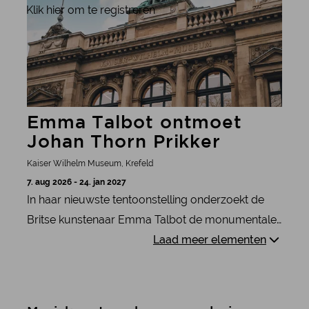
Klik hier om te registreren
Emma Talbot ontmoet
Johan Thorn Prikker
Kaiser Wilhelm Museum, Krefeld
7. aug 2026 - 24. jan 2027
In haar nieuwste tentoonstelling onderzoekt de
Britse kunstenaar Emma Talbot de monumentale
muurschilderingencyclus "Ages of Life" van Johan
Laad meer elementen
Thorn Prikker, die te zien is in het Kaiser Wilhelm
Museum in Krefeld.