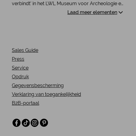
verbindt' in het LWL Museum voor Archeologie en
Cultuur in Herne verkent de culturele
Laad meer elementen
geschiedenis van voedsel en de sociale betekenis
ervan.
Sales Guide
Press
Service
Opdruk
Gegevensbescherming
Verklaring van toegankelijkheid
B2B-portaal
Facebook
TikTok
Instagram
Pinterest