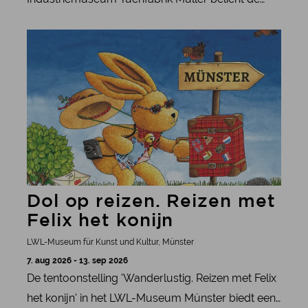
geschiedenis van de wolproductie en de rol ervan
meer informatie
in de mode, technologie en industrialisatie.
Dol op reizen. Reizen met
Felix het konijn
LWL-Museum für Kunst und Kultur, Münster
7. aug 2026 - 13. sep 2026
De tentoonstelling 'Wanderlustig. Reizen met Felix
het konijn' in het LWL-Museum Münster biedt een