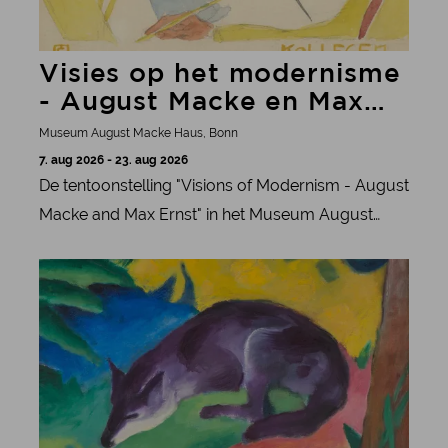
Visies op het modernisme
- August Macke en Max
Ernst
Museum August Macke Haus, Bonn
7. aug 2026 - 23. aug 2026
De tentoonstelling "Visions of Modernism - August
Macke and Max Ernst" in het Museum August
Macke Haus Bonn toont het begin van Max Ernst
meer informatie
en zijn band met August Macke.