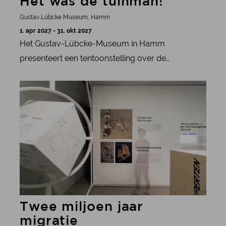
Het was de tuinman!
en de landschappen in de loop van miljoenen
jaren zijn veranderd.
Gustav Lübcke Museum, Hamm
1. apr 2027 - 31. okt 2027
Het Gustav-Lübcke-Museum in Hamm
presenteert een tentoonstelling over de
cultuurgeschiedenis van de tuin, die aansluit bij de
meer informatie
IGA 2027 en duurzame stadsontwikkeling als
thema heeft.
Twee miljoen jaar
migratie