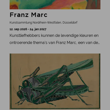
Franz Marc
Kunstsammlung Nordrhein-Westfalen, Düsseldorf
12. sep 2026 - 24. jan 2027
Kunstliefhebbers kunnen de levendige kleuren en
ontroerende thema’s van Franz Marc, een van de
belangrijkste schilders van het Duitse
meer informatie
expressionisme, ontdekken in een tentoonstelling
in het K20 in Düsseldorf.