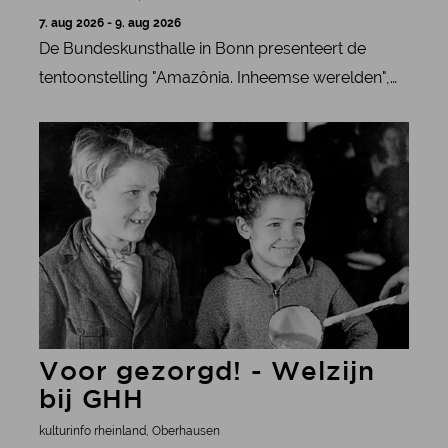
7. aug 2026 - 9. aug 2026
De Bundeskunsthalle in Bonn presenteert de
tentoonstelling "Amazônia. Inheemse werelden",
die licht werpt op de cultuur en levenswijze van
meer informatie
de inheemse volkeren in het Amazonegebied.
Voor gezorgd! - Welzijn
bij GHH
kulturinfo rheinland, Oberhausen