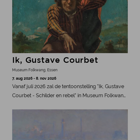
Ik, Gustave Courbet
Museum Folkwang, Essen
7. aug 2026 - 8. nov 2026
Vanaf juli 2026 zal de tentoonstelling "Ik, Gustave
Courbet - Schilder en rebel" in Museum Folkwang
licht werpen op het radicale werk en het politieke
meer informatie
engagement van de Franse schilder Gustave
Courbet.