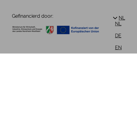
Gefinancierd door:
NL
NL
DE
EN