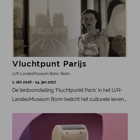
worden gepresenteerd.
Vluchtpunt Parijs
LVR-LandesMuseum Bonn, Bonn
1. okt 2026 - 24. jan 2027
De tentoonstelling 'Fluchtpunkt Paris' in het LVR-
LandesMuseum Bonn belicht het culturele leven
in Parijs in de jaren twintig en dertig aan de hand
meer informatie
van foto’s van Gisèle Freund, Rogi André en
Madame d’Ora.