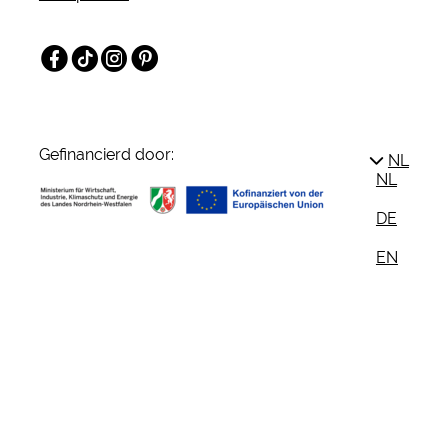
Facebook
TikTok
Instagram
Pinterest
Gefinancierd door:
NL
NL
DE
EN