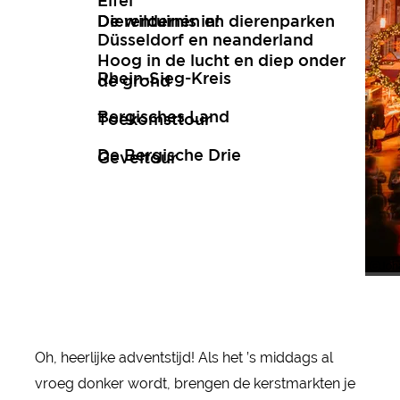
Eifel
De wildernis in!
Dierentuinen en dierenparken
Düsseldorf en neanderland
Hoog in de lucht en diep onder
Rhein-Sieg-Kreis
de grond
Bergisches Land
Toekomsttour
De Bergische Drie
Geveltour
Joh
Joh
Oh, heerlijke adventstijd! Als het ’s middags al
vroeg donker wordt, brengen de kerstmarkten je