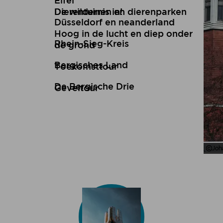
Eifel
De wildernis in!
Dierentuinen en dierenparken
Düsseldorf en neanderland
Hoog in de lucht en diep onder
Rhein-Sieg-Kreis
de grond
Bergisches Land
Toekomsttour
De Bergische Drie
Geveltour
Joh
Joh