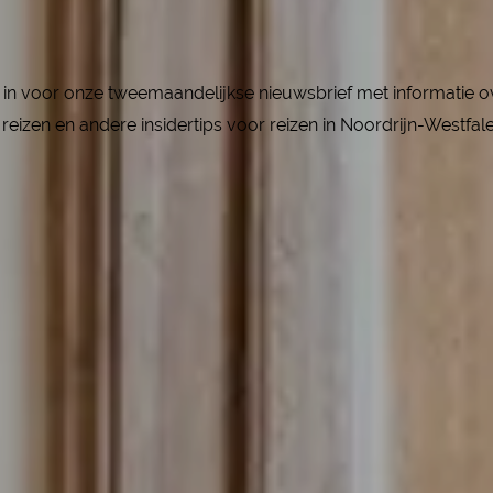
ier in voor onze tweemaandelijkse nieuwsbrief met informatie 
reizen en andere insidertips voor reizen in Noordrijn-Westfal