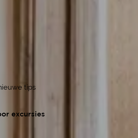
ieuwe tips
oor excursies