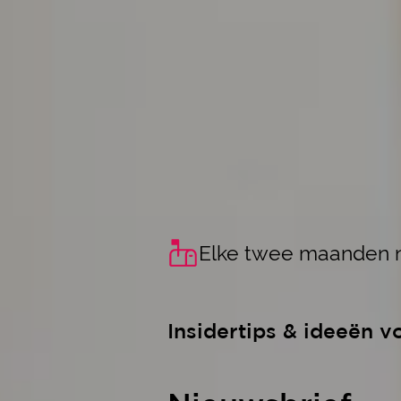
Elke twee maanden n
Insidertips & ideeën v