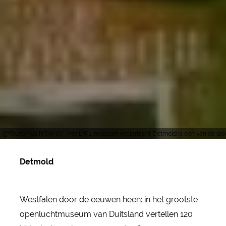
Tourismus NRW e.V., Het LWL-museum Hellerlecht Detmold is een van de gro
Detmold
Westfalen door de eeuwen heen: in het grootste
openluchtmuseum van Duitsland vertellen 120