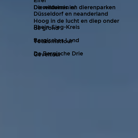
Eifel
De wildernis in!
Dierentuinen en dierenparken
Düsseldorf en neanderland
Hoog in de lucht en diep onder
Rhein-Sieg-Kreis
de grond
Bergisches Land
Toekomsttour
De Bergische Drie
Geveltour