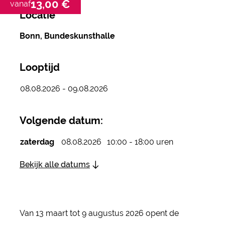
13,00 €
vanaf
Locatie
Bonn, Bundeskunsthalle
Looptijd
08.08.2026 - 09.08.2026
Volgende datum:
zaterdag
08.08.2026
10:00 - 18:00 uren
Bekijk alle datums
Van 13 maart tot 9 augustus 2026 opent de