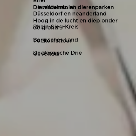
Eifel
De wildernis in!
Dierentuinen en dierenparken
Düsseldorf en neanderland
Hoog in de lucht en diep onder
Rhein-Sieg-Kreis
de grond
Bergisches Land
Toekomsttour
De Bergische Drie
Geveltour