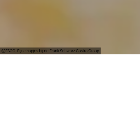
FSGG, Fijne hapjes bij de Frank Schwarz Gastro Group
Duisburg
Het moderne cateringbedrijf aan de Duisburgse
groothandelsmarkt verzorgt alle soorten
evenementen van twee tot 5000 personen. Frank
Schwarz en zijn team bieden verschillende
diensten aan zoals partyservice,
evenementencatering, beurscatering,