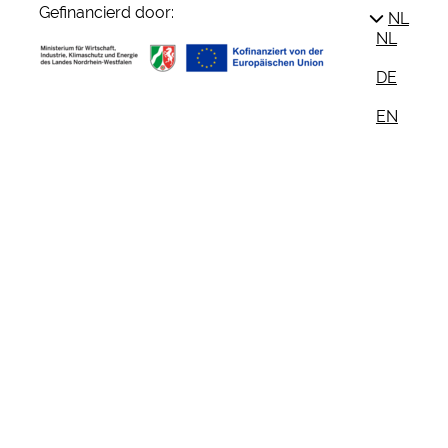
Gefinancierd door:
NL
NL
DE
EN