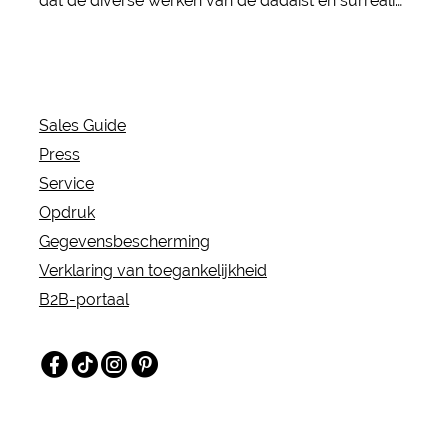
dat de diverse werken van de dadaïst en surrealist
presenteert en moderne artistieke standpunten
tentoonstelt.
Sales Guide
Press
Service
Opdruk
Gegevensbescherming
Verklaring van toegankelijkheid
B2B-portaal
Facebook
TikTok
Instagram
Pinterest