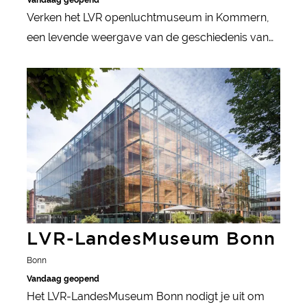
Verken het LVR openluchtmuseum in Kommern,
een levende weergave van de geschiedenis van
het Rijnland, met historische gebouwen,
meer informatie
ambachtsdemonstraties en dieren.
LVR-LandesMuseum Bonn
Bonn
Vandaag geopend
Het LVR-LandesMuseum Bonn nodigt je uit om