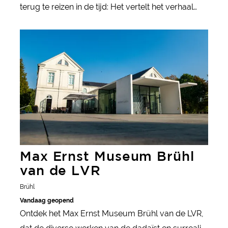
terug te reizen in de tijd: Het vertelt het verhaal
van de mensen in het Rijnland. Het verhaal gaat
meer informatie
400.000 jaar terug. Aan de hand van
beeldhouwwerken, schilderijen, grafiek,
kunstvoorwerpen en kunstschatten kunnen
bezoekers gebeurtenissen en ontwikkelingen
reconstrueren.
Max Ernst Museum Brühl
van de LVR
Brühl
Vandaag geopend
Ontdek het Max Ernst Museum Brühl van de LVR,