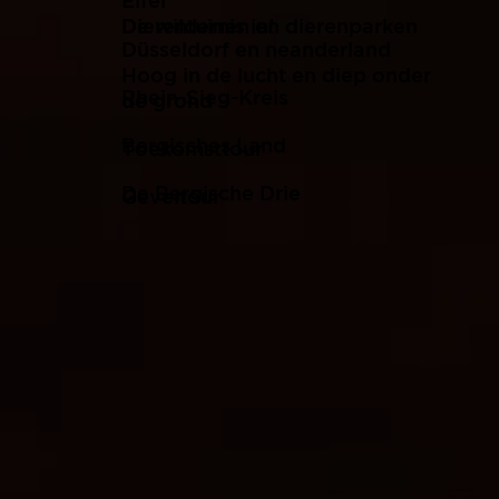
Eifel
De wildernis in!
Dierentuinen en dierenparken
Düsseldorf en neanderland
Hoog in de lucht en diep onder
Rhein-Sieg-Kreis
de grond
Bergisches Land
Toekomsttour
De Bergische Drie
Geveltour