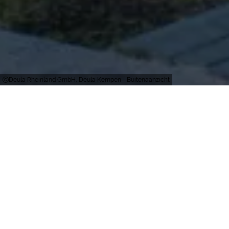
Deula Rheinland GmbH, Deula Kempen - Buitenaanzicht
Kempen
Personen
Conferentiezalen
120
4
Personen (totaal)
Conferentiezalen
Oppervlakte in
Parkeerplaatsen
m²
80
Parkeerplaatsen (totaal)
320
Tentoonstellingsruimte
(m²)