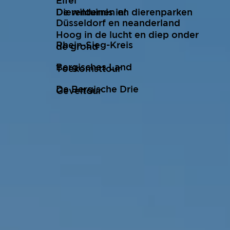
Eifel
De wildernis in!
Dierentuinen en dierenparken
Düsseldorf en neanderland
Hoog in de lucht en diep onder
Rhein-Sieg-Kreis
de grond
Bergisches Land
Toekomsttour
De Bergische Drie
Geveltour