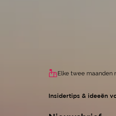
Elke twee maanden n
Insidertips & ideeën v