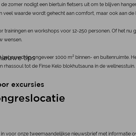
de zomer nodigt een biertuin fietsers uit om te blijven hangen. 
een veel waarde wordt gehecht aan comfort, maar ook aan de kl
r trainingen en workshops voor 12-250 personen. Of het nu g
uw wensen.
ieuwe tips
) gebouwd op ongeveer 1000 m² binnen- en buitenruimte. He
rhassoul tot de Finse Kelo blokhutsauna in de wellnesstuin. 
oor excursies
ongreslocatie
ier in voor onze tweemaandelijkse nieuwsbrief met informatie 