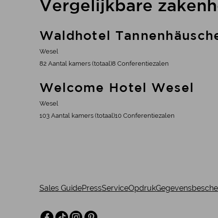
Vergelijkbare zakenho
Waldhotel Tannenhäuschen
Waldhotel Tannenhäusch
Wesel
82 Aantal kamers (totaal)
8 Conferentiezalen
Welcome Hotel Wesel
Welcome Hotel Wesel
Wesel
103 Aantal kamers (totaal)
10 Conferentiezalen
Sales Guide
Press
Service
Opdruk
Gegevensbesche
Facebook
TikTok
Instagram
Pinterest