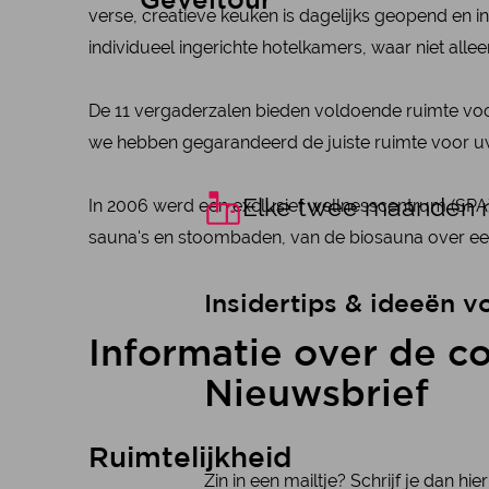
Geveltour
verse, creatieve keuken is dagelijks geopend en in 
individueel ingerichte hotelkamers, waar niet all
De 11 vergaderzalen bieden voldoende ruimte voo
we hebben gegarandeerd de juiste ruimte voor 
Elke twee maanden n
In 2006 werd een exclusief wellnesscentrum (SPA
sauna's en stoombaden, van de biosauna over een 
Insidertips & ideeën v
Informatie over de c
Nieuwsbrief
Ruimtelijkheid
Zin in een mailtje? Schrijf je dan h