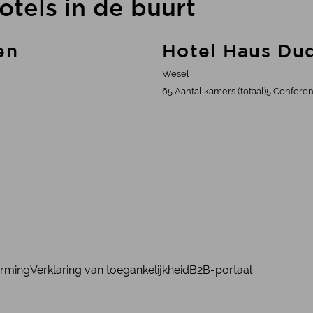
tels in de buurt
Hotel Haus Duden
en
Hotel Haus Du
Wesel
65 Aantal kamers (totaal)
5 Conferen
rming
Verklaring van toegankelijkheid
B2B-portaal