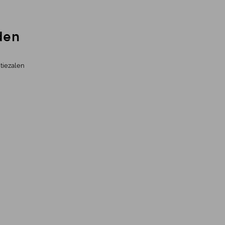
den
tiezalen