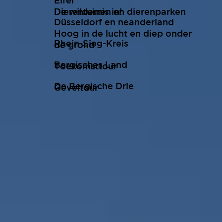
Eifel
De wildernis in!
Dierentuinen en dierenparken
Düsseldorf en neanderland
Hoog in de lucht en diep onder
Rhein-Sieg-Kreis
de grond
Bergisches Land
Toekomsttour
De Bergische Drie
Geveltour