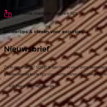
Elke twee maanden nieuwe tips
Insidertips & ideeën voor excursies
Nieuwsbrief
Zin in een mailtje? Schrijf je dan hier in voor onze tweema
geselecteerde korte tips voor korte reizen en andere inside
Klik hier om te registreren