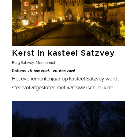
Kerst in kasteel Satzvey
Burg Satzvey, Mechernich
Datums: 28. nov 2026 - 20. dec 2026
Het evenementenjaar op kasteel Satzvey wordt
sfeervol afgesloten met wat waarschijnlijk de
mooiste en meest romantische kerstmarkt is met
Adventsweekend in het LVR Openluchtmuseum
een middeleeuws kerstspel.
Kommern, Mechernich