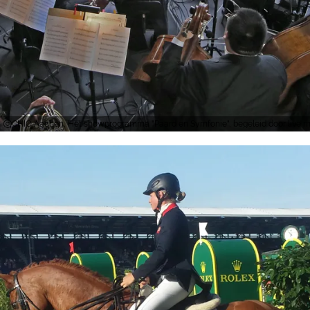
CHIO Aachen, Het showprogramma "Paard en Symfonie", begeleid door live mu