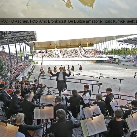
CHIO Aachen, Foto: Arnd Bronkhorst, De Duitse amazone Ingrid Klimke heeft