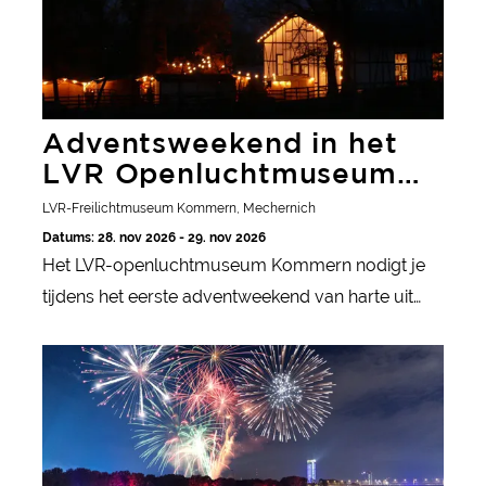
Adventsweekend in het
LVR Openluchtmuseum
Kommern, Mechernich
LVR-Freilichtmuseum Kommern, Mechernich
Datums: 28. nov 2026 - 29. nov 2026
Het LVR-openluchtmuseum Kommern nodigt je
tijdens het eerste adventweekend van harte uit
voor een bijzonder feest. Beleef rondleidingen bij
Rhein in Flammen
kaarslicht, huismuziek en boeiende verhalen,
terwijl je op de adventsmarkt geniet van
zelfgebakken lekkernijen en kunstzinnige schatten.