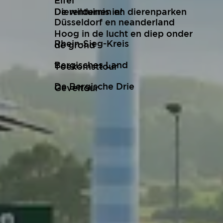
Eifel
De wildernis in!
Dierentuinen en dierenparken
Düsseldorf en neanderland
Hoog in de lucht en diep onder
Rhein-Sieg-Kreis
de grond
Bergisches Land
Toekomsttour
De Bergische Drie
Geveltour