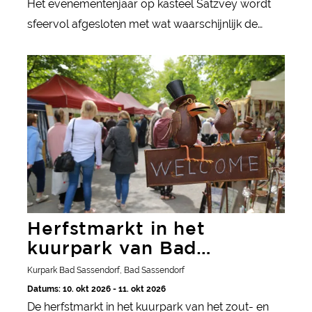
Het evenementenjaar op kasteel Satzvey wordt
sfeervol afgesloten met wat waarschijnlijk de
mooiste en meest romantische kerstmarkt is met
Herfstmarkt in het kuurpark van Bad Sassendorf
een middeleeuws kerstspel.
Herfstmarkt in het
kuurpark van Bad
Sassendorf
Kurpark Bad Sassendorf, Bad Sassendorf
Datums: 10. okt 2026 - 11. okt 2026
De herfstmarkt in het kuurpark van het zout- en