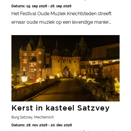
Datums: 19. sep 2026 - 26. sep 2026
Het Festival Oude Muziek Knechtsteden streeft
ernaar oude muziek op een levendige manier
naar het heden te brengen. Dat lukt met concerten
Kerst in kasteel Satzvey
op bijzondere locaties.
Kerst in kasteel Satzvey
Burg Satzvey, Mechernich
Datums: 28. nov 2026 - 20. dec 2026