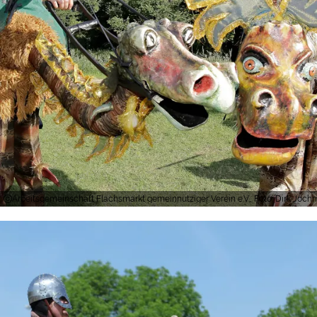
Arbeitsgemeinschaft Flachsmarkt gemeinnütziger Verein e.V., Foto: Dirk Jochm