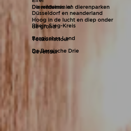
Eifel
De wildernis in!
Dierentuinen en dierenparken
Düsseldorf en neanderland
Hoog in de lucht en diep onder
Rhein-Sieg-Kreis
de grond
Bergisches Land
Toekomsttour
De Bergische Drie
Geveltour