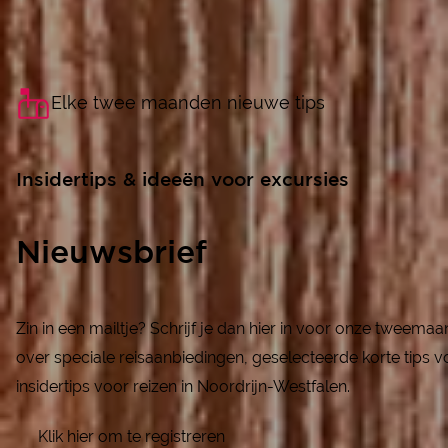
Elke twee maanden nieuwe tips
Insidertips & ideeën voor excursies
Nieuwsbrief
Zin in een mailtje? Schrijf je dan hier in voor onze tweema
over speciale reisaanbiedingen, geselecteerde korte tips v
insidertips voor reizen in Noordrijn-Westfalen.
Klik hier om te registreren