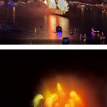
Denise Hackmann, Het decor van de Keulse Rijnoevers schittert in pracht en p