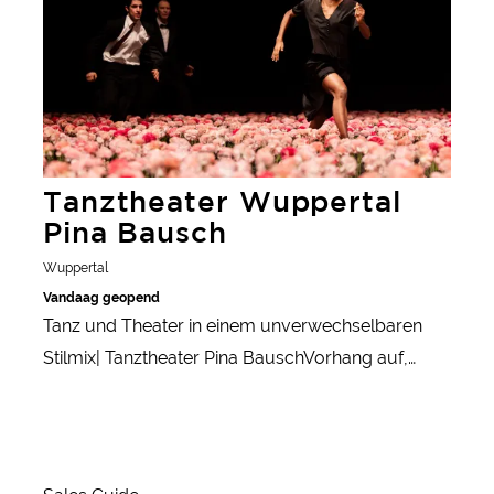
Tanztheater Wuppertal
Pina Bausch
Wuppertal
Vandaag geopend
Tanz und Theater in einem unverwechselbaren
Stilmix| Tanztheater Pina BauschVorhang auf,
Bühne frei: Im Wuppertaler Tanztheater Pina
Bausch erwartet dich ein Erlebnis für alle Sinne.
Wer modernen Tanz liebt, ist hier goldrichtig. Pina
Bausch zählt zu den bedeutendsten