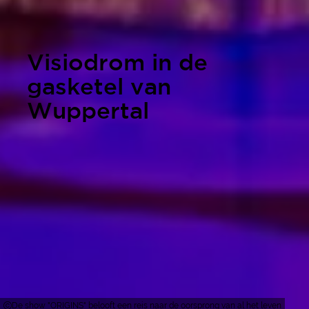
Visiodrom in de
gasketel van
Wuppertal
De show "ORIGINS" belooft een reis naar de oorsprong van al het leven