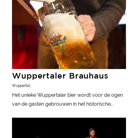
meer informatie
helemaal tot aan de laagvlakte van de Rijn.
Wuppertaler Brauhaus
Wuppertal
Het unieke Wuppertaler bier wordt voor de ogen
van de gasten gebrouwen in het historische
gebouw van de Barmer Badeanstalt.
meer informatie