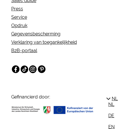
Sales Guide
Choreografinnen der Gegenwart und erlangte
Press
innerhalb der internationalen Tanzszene
Service
Kultstatus. Auch viele Jahre nach ihrem Tod
Opdruk
bleiben die Inszenierungen der exzellenten
Gegevensbescherming
Tänzerin, Choreografin, Tanzpädagogin und
Verklaring van toegankelijkheid
Ballettdirektorin unvergessen und zeitgenössisch.
B2B-portaal
Facebook
TikTok
Instagram
Pinterest
Gefinancierd door:
NL
NL
DE
EN