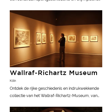
prestaties.
meer informatie
Wallraf-Richartz Museum
Köln
Ontdek de rijke geschiedenis en indrukwekkende
collectie van het Wallraf-Richartz-Museum, van
middeleeuwse meesterwerken tot moderne
meer informatie
kunst.