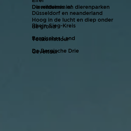
Eifel
De wildernis in!
Dierentuinen en dierenparken
Düsseldorf en neanderland
Hoog in de lucht en diep onder
Rhein-Sieg-Kreis
de grond
Bergisches Land
Toekomsttour
De Bergische Drie
Geveltour