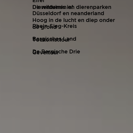
Eifel
De wildernis in!
Dierentuinen en dierenparken
Düsseldorf en neanderland
Hoog in de lucht en diep onder
Rhein-Sieg-Kreis
de grond
Bergisches Land
Toekomsttour
De Bergische Drie
Geveltour