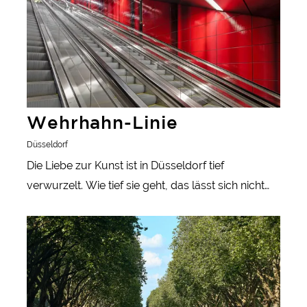
Wehrhahn-Linie
Düsseldorf
Die Liebe zur Kunst ist in Düsseldorf tief
verwurzelt. Wie tief sie geht, das lässt sich nicht
zuletzt an der Wehrhahn-Linie, einer von
meer informatie
Architekt*innen, Künstler*innen, Ingenieur*innen
und der Stadtverwaltung gemeinsam
entwickelten U-Bahn-Strecke im Zentrum von
Düsseldorf ablesen.