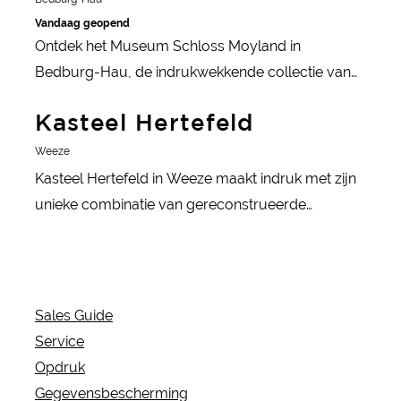
Vandaag geopend
Ontdek het Museum Schloss Moyland in
Bedburg-Hau, de indrukwekkende collectie van
Joseph Beuys en de baroktuin met moderne
meer informatie
Kasteel Hertefeld
kunst.
Weeze
Kasteel Hertefeld in Weeze maakt indruk met zijn
unieke combinatie van gereconstrueerde
kasteelruïne, baroktoren en schilderachtig park.
Het kasteel is sinds 1322 eigendom van de familie
von Hertefeld en biedt tegenwoordig zowel
feestelijke zalen voor evenementen als exclusieve
Sales Guide
overnachtingsmogelijkheden. Tussen de
Service
historische achtergrond en moderne gastvrijheid
Opdruk
ervaren gasten een plek waar geschiedenis tot
Gegevensbescherming