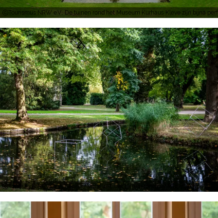
Tourismus NRW e.V., De tuinen rond het Museum Kurhaus Kleve zijn bijna pe
Tourismus NRW e.V., Een tuin vol kunst: het terrein rond het Museum Kurhaus 