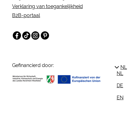
leven komt.
Verklaring van toegankelijkheid
B2B-portaal
Facebook
TikTok
Instagram
Pinterest
Gefinancierd door:
NL
NL
DE
EN