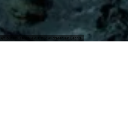
Tourismus NRW e.V., IJstijd wildreservaat Bachtal
Mettmann
Het district Mettmann is wereldberoemd - ook al
kent bijna niemand in Afrika of Amerika de naam
van het gebied. De naam van een vroegere
bewoner is echter zeer prominent: de resten van
de Neanderthaler werden hier meer dan 150 jaar
geleden gevonden. Het district Mettmann is
daarmee de eerste plek ter wereld waar een