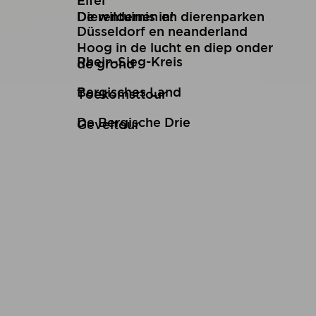
Eifel
De wildernis in!
Dierentuinen en dierenparken
Düsseldorf en neanderland
Hoog in de lucht en diep onder
Rhein-Sieg-Kreis
de grond
Bergisches Land
Toekomsttour
De Bergische Drie
Geveltour