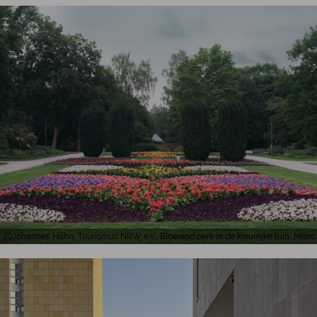
Johannes Höhn, Tourismus NRW e.V., Bloeiend perk in de kleurrijke tuin, Mö