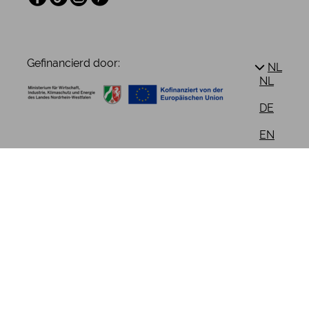
Gefinancierd door:
NL
NL
DE
EN