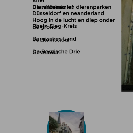
Eifel
De wildernis in!
Dierentuinen en dierenparken
Düsseldorf en neanderland
Hoog in de lucht en diep onder
Rhein-Sieg-Kreis
de grond
Bergisches Land
Toekomsttour
De Bergische Drie
Geveltour
Joh
Joh