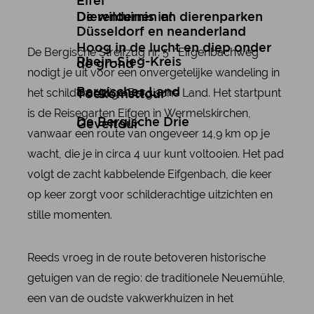
Eifel
De wildernis in!
Dierentuinen en dierenparken
Düsseldorf en neanderland
Hoog in de lucht en diep onder
De Bergische Streifzug nr. 5 "Eifgenbachweg"
Rhein-Sieg-Kreis
de grond
nodigt je uit voor een onvergetelijke wandeling in
het schilderachtige Bergische Land. Het startpunt
Bergisches Land
Toekomsttour
is de Reisegarten Eifgen in Wermelskirchen,
De Bergische Drie
Geveltour
vanwaar een route van ongeveer 14,9 km op je
wacht, die je in circa 4 uur kunt voltooien. Het pad
volgt de zacht kabbelende Eifgenbach, die keer
op keer zorgt voor schilderachtige uitzichten en
stille momenten.
Reeds vroeg in de route betoveren historische
getuigen van de regio: de traditionele Neuemühle,
een van de oudste vakwerkhuizen in het