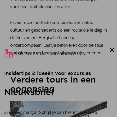
voor een flexibele aan- en afreis.
Ervaar deze perfecte combinatie van natuur,
cultuur en geschiedenis op een route die je diep in
de ziel van het Bergische Land laat
onderdompelen. Laat je betoveren door de stille
verhalen van de beek en het regionale verleden.
Elke twee maanden nieuwe tips
Insidertips & ideeën voor excursies
Verdere tours in een
oogopslag
Nieuwsbrief
meer informatie
Zin in een mailtje? Schrijf je dan hier in voor onze