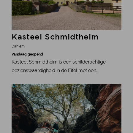
Kasteel Schmidtheim
Dahlem
Vandaag geopend
Kasteel Schmidtheim is een schilderachtige
bezienswaardigheid in de Eifel met een
fascinerende mix van renaissance- en
meer informatie
barokarchitectuur, omgeven door groen.