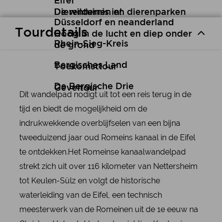
Eifel
De wildernis in!
Dierentuinen en dierenparken
Düsseldorf en neanderland
Tourdetails
Hoog in de lucht en diep onder
Rhein-Sieg-Kreis
de grond
Bergisches Land
Toekomsttour
De Bergische Drie
Geveltour
Dit wandelpad nodigt uit tot een reis terug in de
tijd en biedt de mogelijkheid om de
indrukwekkende overblijfselen van een bijna
tweeduizend jaar oud Romeins kanaal in de Eifel
te ontdekken.Het Romeinse kanaalwandelpad
strekt zich uit over 116 kilometer van Nettersheim
tot Keulen-Sülz en volgt de historische
waterleiding van de Eifel, een technisch
meesterwerk van de Romeinen uit de 1e eeuw na