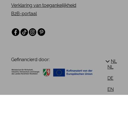
Verklaring van toegankelijkheid
B2B-portaal
Facebook
TikTok
Instagram
Pinterest
Gefinancierd door:
NL
NL
DE
EN