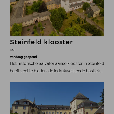
Steinfeld klooster
Kall
Vandaag geopend
Het historische Salvatoriaanse klooster in Steinfeld
heeft veel te bieden: de indrukwekkende basiliek,
het unieke König-orgel en de schilderachtige
meer informatie
kloostertuin aan de Eifelsteig.