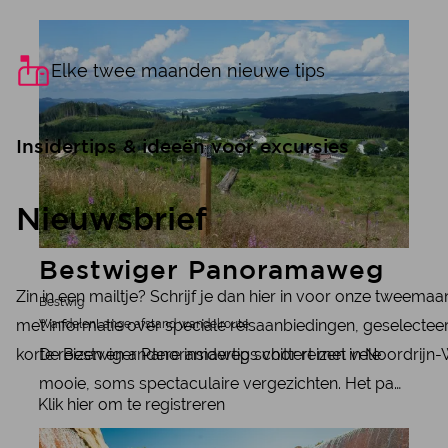
meer informatie
Elke twee maanden nieuwe tips
Insidertips & ideeën voor excursies
Nieuwsbrief
Bestwiger Panoramaweg
Zin in een mailtje? Schrijf je dan hier in voor onze tweemaa
Bestwig
met informatie over speciale reisaanbiedingen, geselecteer
Wandelen
Lange afstand wandelroute
De Bestwiger Panoramaweg schittert met vele
korte reizen en andere insidertips voor reizen in Noordrijn-
mooie, soms spectaculaire vergezichten. Het pad
Klik hier om te registreren
loopt grotendeels over de bergkammen van het
meer informatie
Sauerland, maar passeert ook de enige