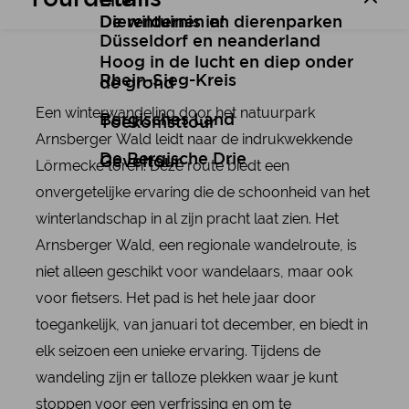
Eifel
De wildernis in!
Dierentuinen en dierenparken
Düsseldorf en neanderland
Hoog in de lucht en diep onder
Rhein-Sieg-Kreis
de grond
Een winterwandeling door het natuurpark
Bergisches Land
Toekomsttour
Arnsberger Wald leidt naar de indrukwekkende
De Bergische Drie
Geveltour
Lörmecke toren. Deze route biedt een
onvergetelijke ervaring die de schoonheid van het
winterlandschap in al zijn pracht laat zien. Het
Arnsberger Wald, een regionale wandelroute, is
niet alleen geschikt voor wandelaars, maar ook
voor fietsers. Het pad is het hele jaar door
toegankelijk, van januari tot december, en biedt in
elk seizoen een unieke ervaring. Tijdens de
wandeling zijn er talloze plekken waar je kunt
stoppen voor een verfrissing en om te