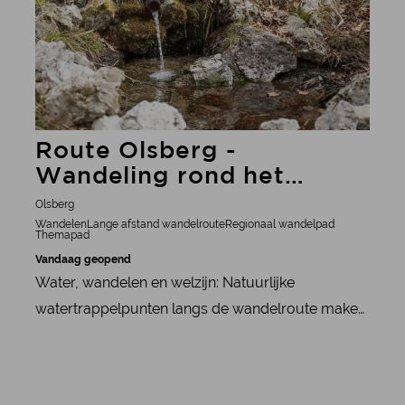
Route Olsberg -
Wandeling rond het
thema water
Olsberg
Wandelen
Lange afstand wandelroute
Regionaal wandelpad
Themapad
Vandaag geopend
Water, wandelen en welzijn: Natuurlijke
watertrappelpunten langs de wandelroute maken
het mogelijk om watertherapie te combineren met
wandelen volgens de leer van Pastor Kneipp.