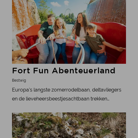
natuurlijke waterval in Noordrijn-Westfalen.
Fort Fun Abenteuerland
Bestwig
Europa's langste zomerrodelbaan, deltavliegers
en de lieveheersbeestjesachtbaan trekken
pretparkfans naar Fort Fun Abenteuerland.
meer informatie