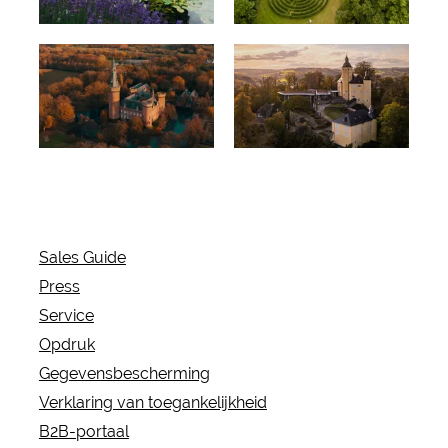
Reis door
Prinselijke
de
uitstapjes
tijdperken
Sales Guide
Press
Service
Opdruk
Gegevensbescherming
Verklaring van toegankelijkheid
B2B-portaal