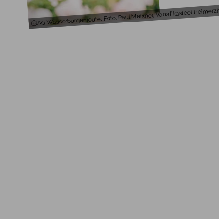
AG Wasserburgenroute, Foto: Paul Meixner, Vanaf kasteel Heimerzhe