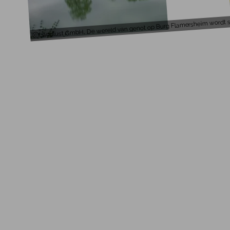
Landlust GmbH, De wereld van genot op Burg Flamersheim wordt s