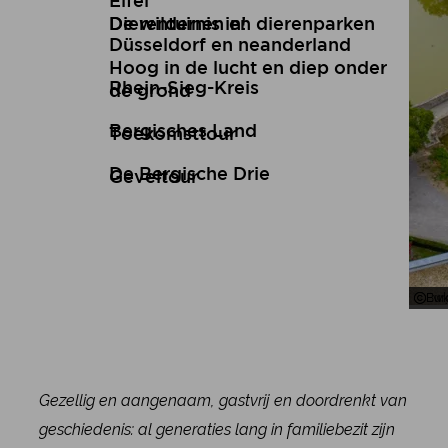
Eifel
De wildernis in!
Dierentuinen en dierenparken
Düsseldorf en neanderland
Hoog in de lucht en diep onder
Rhein-Sieg-Kreis
de grond
Bergisches Land
Toekomsttour
De Bergische Drie
Geveltour
Bur
Ewk
Gezellig en aangenaam, gastvrij en doordrenkt van
geschiedenis: al generaties lang in familiebezit zijn