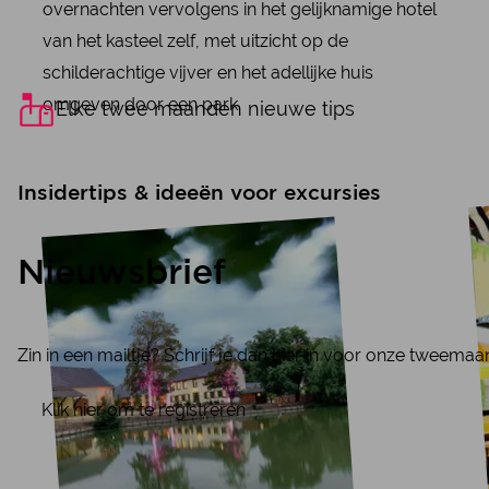
overnachten vervolgens in het gelijknamige hotel
van het kasteel zelf, met uitzicht op de
schilderachtige vijver en het adellijke huis
omgeven door een park.
Elke twee maanden nieuwe tips
Insidertips & ideeën voor excursies
Nieuwsbrief
Zin in een mailtje? Schrijf je dan hier in voor onze tweema
Klik hier om te registreren