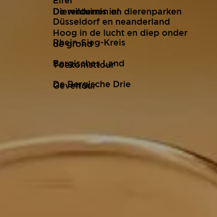
Eifel
De wildernis in!
Dierentuinen en dierenparken
Düsseldorf en neanderland
Hoog in de lucht en diep onder
Rhein-Sieg-Kreis
de grond
Bergisches Land
Toekomsttour
De Bergische Drie
Geveltour