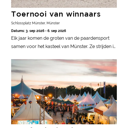
Toernooi van winnaars
Schlossplatz Münster, Münster
Datums: 3. sep 2026 - 6. sep 2026
Elk jaar komen de groten van de paardensport
samen voor het kasteel van Münster. Ze strijden in
de disciplines dressuur en springen. Ongeveer
Tentfestival Ruhr
28.000 toeschouwers wonen de vier dagen van
het toernooi bij.