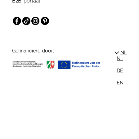
B2B-portaal
Facebook
TikTok
Instagram
Pinterest
Gefinancierd door:
NL
NL
DE
EN