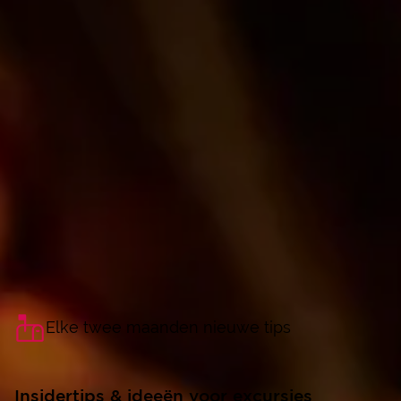
Elke twee maanden nieuwe tips
Insidertips & ideeën voor excursies