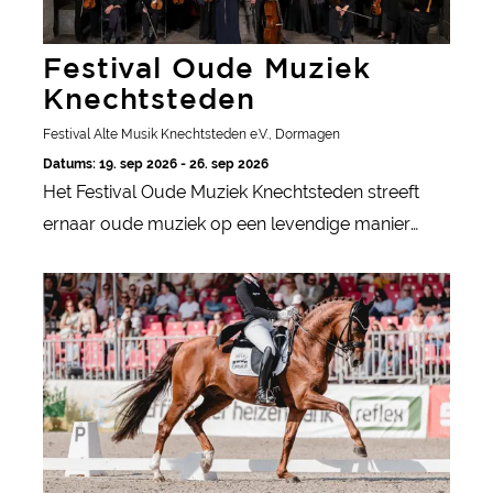
Festival Oude Muziek
Knechtsteden
Festival Alte Musik Knechtsteden e.V., Dormagen
Datums: 19. sep 2026 - 26. sep 2026
Het Festival Oude Muziek Knechtsteden streeft
ernaar oude muziek op een levendige manier
naar het heden te brengen. Dat lukt met concerten
Toernooi van winnaars
op bijzondere locaties.