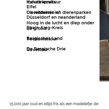
Kunstexpress
Industriecultuur
Eifel
De wildernis in!
Dierentuinen en dierenparken
Düsseldorf en neanderland
Hoog in de lucht en diep onder
Rhein-Sieg-Kreis
de grond
Bergisches Land
Toekomsttour
De Bergische Drie
Geveltour
Dom
15.000 jaar oud en altijd fris als een madeliefje: de