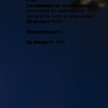
Eifel
De wildernis in!
Dierentuinen en dierenparken
Düsseldorf en neanderland
Hoog in de lucht en diep onder
Rhein-Sieg-Kreis
de grond
Bergisches Land
Toekomsttour
De Bergische Drie
Geveltour