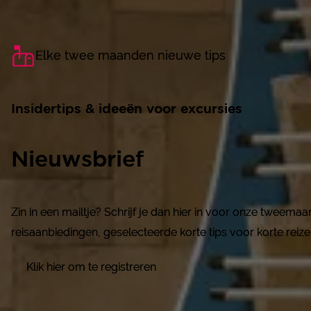
Elke twee maanden nieuwe tips
Elke twee maanden nieuwe tips
Insidertips & ideeën voor excursies
Insidertips & ideeën voor excursies
Nieuwsbrief
Nieuwsbrief
Zin in een mailtje? Schrijf je dan hier in voor onze tweema
Zin in een mailtje? Schrijf je dan hier in voor onze tweema
reisaanbiedingen, geselecteerde korte tips voor korte reize
reisaanbiedingen, geselecteerde korte tips voor korte reize
Klik hier om te registreren
Klik hier om te registreren