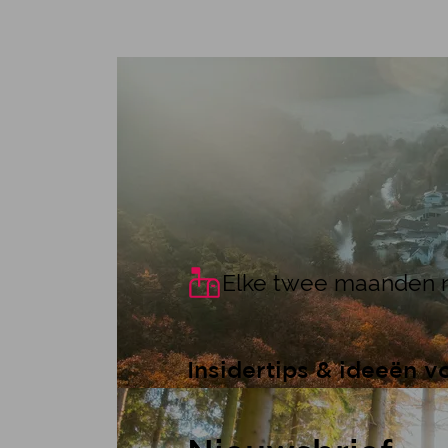
Top tips voor het koude
Win­ter­se ge­
Elke twee maanden n
Insidertips & ideeën v