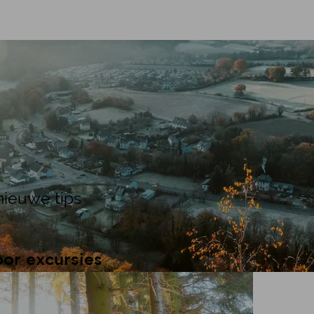
 seizoen
luks­mo­men­ten
ieuwe tips
oor excursies