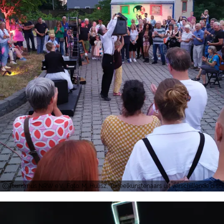
Tourismus NRW e.V., Foto: M. Hulisz, Toneelkunstenaars uit verschillende disci