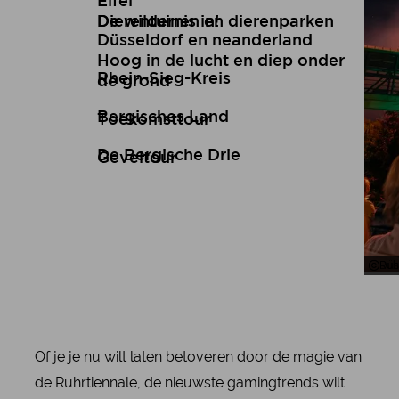
Eifel
De wildernis in!
Dierentuinen en dierenparken
Düsseldorf en neanderland
Hoog in de lucht en diep onder
Rhein-Sieg-Kreis
de grond
Bergisches Land
Toekomsttour
De Bergische Drie
Geveltour
Ruh
Düs
Of je je nu wilt laten betoveren door de magie van
de Ruhrtiennale, de nieuwste gamingtrends wilt