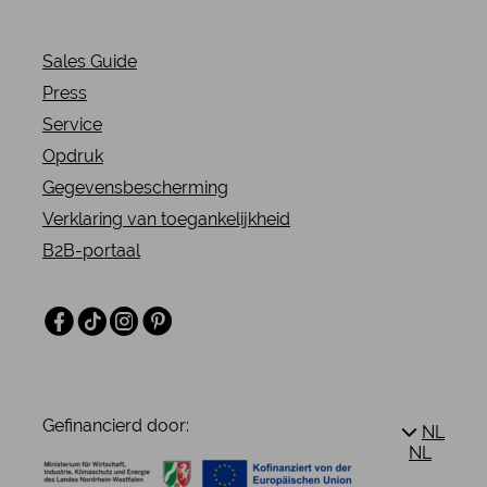
Sales Guide
Press
Service
Opdruk
Gegevensbescherming
Verklaring van toegankelijkheid
B2B-portaal
Facebook
TikTok
Instagram
Pinterest
Gefinancierd door:
NL
NL