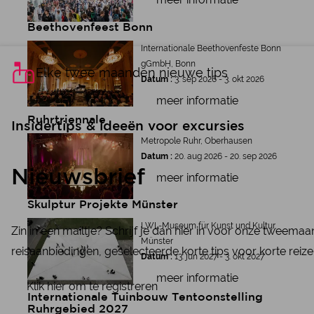
Beethovenfeest Bonn
Internationale Beethovenfeste Bonn
gGmbH, Bonn
Elke twee maanden nieuwe tips
Datum :
3. sep 2026 - 3. okt 2026
meer informatie
Ruhrtriennale
Insidertips & ideeën voor excursies
Metropole Ruhr, Oberhausen
Datum :
20. aug 2026 - 20. sep 2026
Nieuwsbrief
meer informatie
Skulptur Projekte Münster
LWL-Museum für Kunst und Kultur,
Zin in een mailtje? Schrijf je dan hier in voor onze tweema
Münster
reisaanbiedingen, geselecteerde korte tips voor korte reize
Datum :
13. jun 2027 - 3. okt 2027
meer informatie
Klik hier om te registreren
Internationale Tuinbouw Tentoonstelling
Ruhrgebied 2027